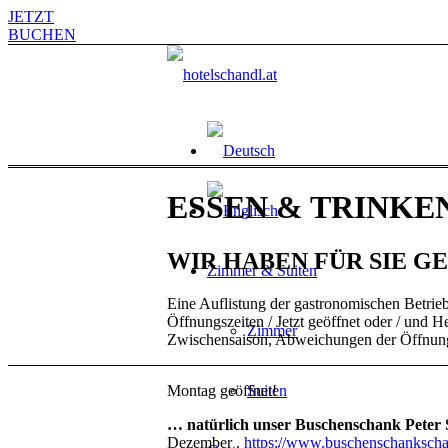
JETZT
BUCHEN
ESSEN
&
TRINKE
WIR HABEN FÜR SIE G
Zimmer & Suiten
Eine Auflistung der gastronomischen Betrieb
Öffnungszeiten / Jetzt geöffnet oder / und H
Zimmer
Zwischensaison, Abweichungen der Öffnungsz
Montag geöffnet!
Suiten
… natürlich unser Buschenschank Peter
Dezember .
https://www.buschenschankschan