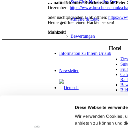
Star Club Neusiedler See
… natürlich unser Buschenschank Peter
Dezember .
https://www.buschenschankschan
oder nachfolgenden Link öffnen:
https://www
Anreise & Lage
Heute geöffnet einen Hacken setzen!
Mahlzeit!
Bewertungen
Hotel
Information zu Ihrem Urlaub
Zim
Suit
Frü
Newsletter
Caf
Rath
Bew
Bild
Diese Webseite verwende
website by
opensmjle
. © Copyright - hotelsc
Wir verwenden Cookies, um
Menü
Menü
anbieten zu können und di
Facebook