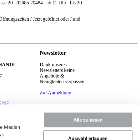
sse 20 . 02685 20484 . ab 11 Uhr . bis 20.
ffnungszeiten / Jetzt geöffnet oder / und
Newsletter
HANDL
Dank unseres
Newsletters keine
7
Angebote &
Neuigkeiten verpassen.
Zur Anmeldung
6202
handl.at
Alle zulassen
le Medien
ir
Auswahl erlauben