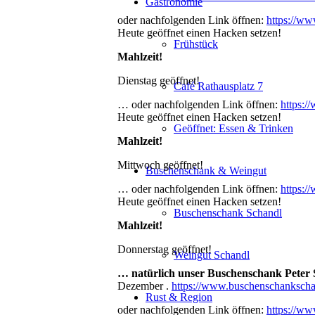
Gastronomie
oder nachfolgenden Link öffnen:
https://www
Heute geöffnet einen Hacken setzen!
Frühstück
Mahlzeit!
Dienstag geöffnet!
Café Rathausplatz 7
… oder nachfolgenden Link öffnen:
https:/
Heute geöffnet einen Hacken setzen!
Geöffnet: Essen & Trinken
Mahlzeit!
Mittwoch geöffnet!
Buschenschank & Weingut
… oder nachfolgenden Link öffnen:
https:/
Heute geöffnet einen Hacken setzen!
Buschenschank Schandl
Mahlzeit!
Donnerstag geöffnet!
Weingut Schandl
… natürlich unser Buschenschank Peter
Dezember .
https://www.buschenschankschan
Rust & Region
oder nachfolgenden Link öffnen:
https://www