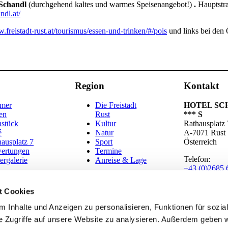
 Schandl
(durchgehend kaltes und warmes Speisenangebot!)
.
Hauptstra
dl.at/
.freistadt-rust.at/tourismus/essen-und-trinken/#/pois
und links bei den Ö
Region
Kontakt
mer
Die Freistadt
HOTEL SC
en
Rust
*** S
hstück
Kultur
Rathausplatz 
é
Natur
A-7071 Rust
ausplatz 7
Sport
Österreich
ertungen
Termine
Telefon:
ergalerie
Anreise & Lage
+43 (0)2685 
E-Mail:
info@hotelsc
t Cookies
handl.at
 Inhalte und Anzeigen zu personalisieren, Funktionen für sozia
e Zugriffe auf unsere Website zu analysieren. Außerdem geben w