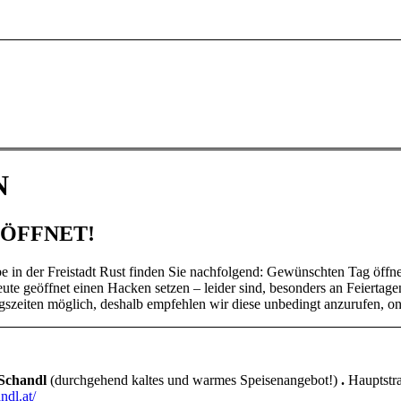
N
EÖFFNET!
e in der Freistadt Rust finden Sie nachfolgend: Gewünschten Tag öffne
eute geöffnet einen Hacken setzen – leider sind, besonders an Feiertag
eiten möglich, deshalb empfehlen wir diese unbedingt anzurufen, onl
 Schandl
(durchgehend kaltes und warmes Speisenangebot!)
.
Hauptstra
dl.at/